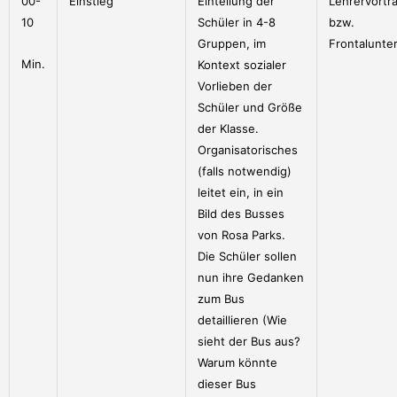
00-
Einstieg
Einteilung der
Lehrervortr
10
Schüler in 4-8
bzw.
Gruppen, im
Frontalunter
Min.
Kontext sozialer
Vorlieben der
Schüler und Größe
der Klasse.
Organisatorisches
(falls notwendig)
leitet ein, in ein
Bild des Busses
von Rosa Parks.
Die Schüler sollen
nun ihre Gedanken
zum Bus
detaillieren (Wie
sieht der Bus aus?
Warum könnte
dieser Bus