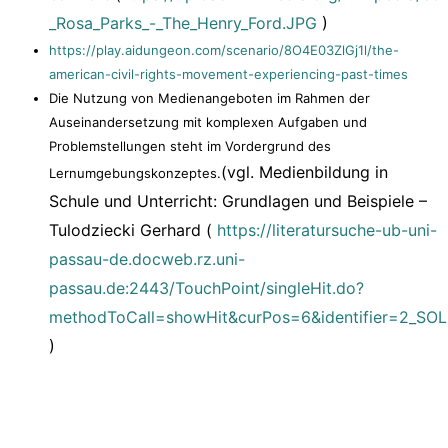
_Rosa_Parks_-_The_Henry_Ford.JPG
)
https://play.aidungeon.com/scenario/8O4E03ZlGj1l/the-
american-civil-rights-movement-experiencing-past-times
Die Nutzung von Medienangeboten im Rahmen der
Auseinandersetzung mit komplexen Aufgaben und
Problemstellungen steht im Vordergrund des
(vgl. Medienbildung in
Lernumgebungskonzeptes.
Schule und Unterricht: Grundlagen und Beispiele –
Tulodziecki Gerhard (
https://literatursuche-ub-uni-
passau-de.docweb.rz.uni-
passau.de:2443/TouchPoint/singleHit.do?
methodToCall=showHit&curPos=6&identifier=2_S
)