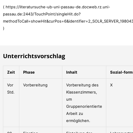
( https://literatursuche-ub-uni-passau-de.docweb.rz.uni-
passau.de:2443/TouchPoint/singleHit.do?
methodToCall=showHit&curPos=6&identifier=2_SOLR_SERVER_19804
)
Unterrichtsvorschlag
Zeit
Phase
Inhalt
Sozial-form
Vor
Vorbereitung
Vorbereitung des
X
Std.
Klassenzimmers,
um
Gruppenorientierte
Arbeit zu
ermöglichen.