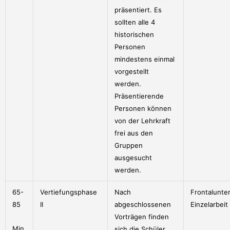
präsentiert. Es
sollten alle 4
historischen
Personen
mindestens einmal
vorgestellt
werden.
Präsentierende
Personen können
von der Lehrkraft
frei aus den
Gruppen
ausgesucht
werden.
65-
Vertiefungsphase
Nach
Frontalunter
85
II
abgeschlossenen
Einzelarbeit
Vorträgen finden
Min.
sich die Schüler