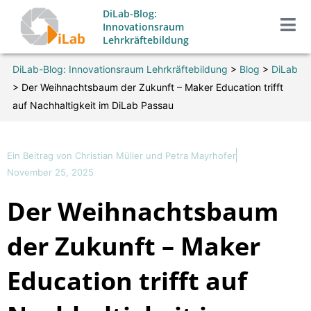
Zum
DiLab-Blog:
Inhalt
Innovationsraum
Lehrkräftebildung
springen
DiLab-Blog: Innovationsraum Lehrkräftebildung
>
Blog
>
DiLab
>
Der Weihnachtsbaum der Zukunft – Maker Education trifft
auf Nachhaltigkeit im DiLab Passau
Ein Beitrag von
Christian Müller und Petra Mayrhofer
November 25, 2025
Der Weihnachtsbaum
der Zukunft – Maker
Education trifft auf