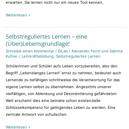
erwarten. Sie lernen nicht nur ein neues Tool kennen,
Weiterlesen »
Selbstreguliertes Lernen – eine
Selbstreguliertes
(Über)Lebensgrundlage!
Lernen
–
Schreibe einen Kommentar
/
DiLab
/
Alexander Fenzl und Sabrina
Kufner
/
Lehrkräftebildung
,
Selbstreguliertes Lernen
eine
(Über)Lebensgrundlage!
Schülerinnen und Schüler aufs Leben vorzubereiten, also den
Begriff „Lebenslanges Lernen“ ernst zu nehmen, bedeutet auch
Lernende zu befähigen schrittweise die Verantwortung für das
eigene Lernen selbst zu übernehmen. Angesichts unserer
vielfältigen, von Ablenkung und Desorientierung gefährdeten
Welt erscheint dies eine beinahe schon existenzielle
Schlüsselkompetenz für gelingendes Leben zu werden. Eine
zentrale Antwort von schulischen
Weiterlesen »