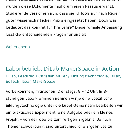
Lehre
wurden diese Dokumente häufig um einen Passus ergänzt:
Studierende versichern nun, dass sie KI-Tools nur nach Regeln
guter wissenschaftlicher Praxis eingesetzt haben. Doch was
bedeutet das konkret für Ihre Lehre? Diese formale Anpassung
lässt die entscheidenden Fragen für uns als
Weiterlesen »
Laborbetrieb: DiLab-MakerSpace in Action
Laborbetrieb:
DiLab-
DiLab
,
Featured
/
Christian Müller
/
Bildungstechnologie
,
DiLab
,
EdTech
,
labor
,
MakerSpace
MakerSpace
in
Vorbeikommen, mitmachen! Dienstags, 9 – 12 Uhr: In 3-
Action
stündigen Labor-Terminen nehmen wir je eine spezifische
Bildungstechnologie unter die Lupe! Gemeinsam bearbeiten wir
ein praktisches Experiment, eine Aufgabe oder ein kleines
Projekt – von der Idee bis zum fertigen Ergebnis. Je nach
Themenschwerpunkt sind unterschiedliche Ergebnisse zu