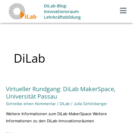
Zum
DiLab-Blog:
Inhalt
Innovationsraum
Lehrkräftebildung
springen
DiLab
Virtueller Rundgang: DiLab MakerSpace,
Virtueller
Universität Passau
Rundgang:
DiLab
Schreibe einen Kommentar
/
DiLab
/
Julia Schönberger
MakerSpace,
Weitere Informationen zum DiLab MakerSpace Weitere
Universität
Informationen zu den DiLab-Innovationsräumen
Passau