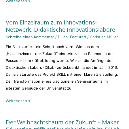
Weiterlesen »
Vom Einzelraum zum Innovations-
Vom
Netzwerk: Didaktische Innovationslabore
Einzelraum
zum
Schreibe einen Kommentar
/
DiLab
,
Featured
/
Christian Müller
Innovations-
Ein Blick zurück, ein Schritt nach vorn: Wie aus dem
Netzwerk:
„Klassenzimmer der Zukunft“ eine Vielzahl an Räumen in der
Didaktische
Passauer Lehrkräftebildung wurde. Wer an die Anfänge des
Innovationslabore
Didaktischen Labors (DiLab) zurückdenkt, landet im Jahr 2016.
Damals startete das Projekt SKILL mit einer klaren Zielstellung:
Der Transformation eines traditionellen Seminarraums im
ältesten Gebäude der Universität zu
Weiterlesen »
Der Weihnachtsbaum der Zukunft – Maker
Der
Weihnachtsbaum