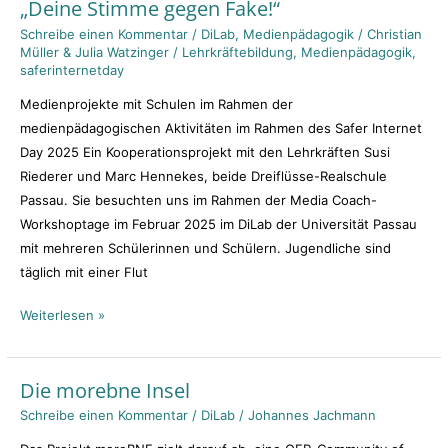
„Deine Stimme gegen Fake!“
„Deine
Stimme
Schreibe einen Kommentar
/
DiLab
,
Medienpädagogik
/
Christian
Müller & Julia Watzinger
/
Lehrkräftebildung
,
Medienpädagogik
,
gegen
saferinternetday
Fake!“
Medienprojekte mit Schulen im Rahmen der
medienpädagogischen Aktivitäten im Rahmen des Safer Internet
Day 2025 Ein Kooperationsprojekt mit den Lehrkräften Susi
Riederer und Marc Hennekes, beide Dreiflüsse-Realschule
Passau. Sie besuchten uns im Rahmen der Media Coach-
Workshoptage im Februar 2025 im DiLab der Universität Passau
mit mehreren Schülerinnen und Schülern. Jugendliche sind
täglich mit einer Flut
Weiterlesen »
Die morebne Insel
Die
morebne
Schreibe einen Kommentar
/
DiLab
/
Johannes Jachmann
Insel