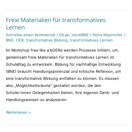
Freie Materialien für transformatives
Freie
Lernen
Materialien
für
Schreibe einen Kommentar
/
DiLab
,
moreBNE
/
Petra Mayrhofer
/
BNE
,
OER
,
transformative Bildung
,
transformatives Lernen
transformatives
Lernen
Im Workshop free like a bOERd werden Prozesse initiiert, um
gemeinsam freie Materialien für transformatives Lernen im
Schulalltag zu entwickeln. Bildung für nachhaltige Entwicklung
(BNE) braucht Handlungspotenzial und kritische Reflexion, um
eine transformative Wirkung entfalten zu können. Es müssen
also „Möglichkeitsräume“ gestaltet werden, die den
Schüler:innen Gelegenheiten bieten, ihre eigenen Denk- und
Handlungsweisen zu analysieren
Weiterlesen »