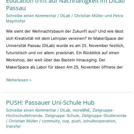
Education trifft auf Nachhaltigkeit im DiLab
Passau
der
Zukunft
Schreibe einen Kommentar
/
DiLab
/
Christian Müller und Petra
Mayrhofer
–
Maker
Wie sieht der Weihnachtsbaum der Zukunft aus? Und wie lässt
Education
sich Kreativität mit dem Lehrplan vereinen? Im MakerSpace der
trifft
Universität Passau (DiLab) wurde es am 25. November festlich,
auf
futuristisch und vor allem: praxisnah. Ein Rückblick auf einen
Nachhaltigkeit
Workshop, der weit über das Basteln hinausging. Der
im
MakerSpace als Labor für Ideen Am 25. November öffnete der
DiLab
Passau
Weiterlesen »
PUSH: Passauer Uni-Schule Hub
PUSH:
Passauer
Schreibe einen Kommentar
/
DiLab
,
moreBNE
,
Zielgruppe-
Hochschullehrende
,
Zielgruppe-Schule
,
Zielgruppe-Studierende
Uni-
/
Christian Müller
/
commuity
,
cop
,
push
,
schulkooperation
,
Schule
transfer
Hub