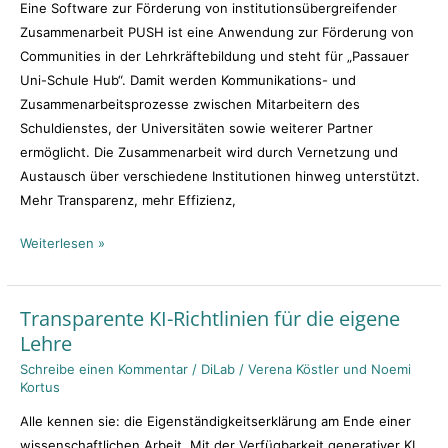
Eine Software zur Förderung von institutionsübergreifender
Zusammenarbeit PUSH ist eine Anwendung zur Förderung von
Communities in der Lehrkräftebildung und steht für „Passauer
Uni-Schule Hub“. Damit werden Kommunikations- und
Zusammenarbeitsprozesse zwischen Mitarbeitern des
Schuldienstes, der Universitäten sowie weiterer Partner
ermöglicht. Die Zusammenarbeit wird durch Vernetzung und
Austausch über verschiedene Institutionen hinweg unterstützt.
Mehr Transparenz, mehr Effizienz,
Weiterlesen »
Transparente KI-Richtlinien für die eigene
Transparente
Lehre
KI-
Richtlinien
Schreibe einen Kommentar
/
DiLab
/
Verena Köstler und Noemi
Kortus
für
die
Alle kennen sie: die Eigenständigkeitserklärung am Ende einer
eigene
wissenschaftlichen Arbeit. Mit der Verfügbarkeit generativer KI