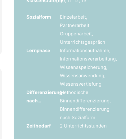
Klassenstufe(n)
10, 11, 12, 13
Sozialform
Einzelarbeit,
Partnerarbeit,
Gruppenarbeit,
Unterrichtsgespräch
Lernphase
Informationsaufnahme,
Informationsverarbeitung,
Wissensspeicherung,
Wissensanwendung,
Wissensvertiefung
Differenzierung
Methodische
nach…
Binnendifferenzierung,
Binnendifferenzierung
nach Sozialform
Zeitbedarf
2 Unterrichtsstunden