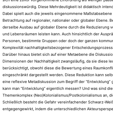
diskussionswürdig. Diese Mehrdeutigkeit ist didaktisch inten
Dabei spielt auch die jeweils eingenommene Maßstabsebene e
Betrachtung auf regionaler, nationaler oder globaler Ebene
derselbe Ausbau auf globaler Ebene durch die Reduzierung v
und Lebensräumen leisten kann. Auch hinsichtlich der Ausprägun
Personen, bestimmte Gruppen oder doch der ganzen kommunal
Komplexität nachhaltigkeitsbezogener Entscheidungsprozesse
Darüber hinaus bietet sich auf einer Metaebene die Diskussio
Dimensionen der Nachhaltigkeit zwangsläufig, da sie diese le
berücksichtigt, obwohl diese die Bewertung eines Raumkon
eingeschränkt dargestellt werden. Diese Reduktion kann se
eine reflexive Metadiskussion zum Begriff der “Entwicklung”
kann man “Entwicklung” eigentlich messen? Und was sind die 
Themenkomplex (Neo)Kolonialismus/Postkolonialismus an, die e
Schließlich besteht die Gefahr vereinfachender Schwarz-Wei
entgegengewirkt, indem die unterschiedlichen Akteursperspek