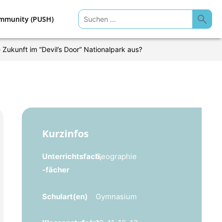
Suchen
mmunity (PUSH)
nach:
e Zukunft im “Devil’s Door” Nationalpark aus?
Kurzinfos
Unterrichtsfach,
Geographie
-fächer
Schulart(en)
Gymnasium