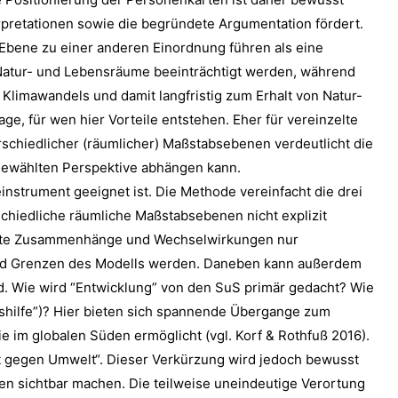
erpretationen sowie die begründete Argumentation fördert.
Ebene zu einer anderen Einordnung führen als eine
 Natur- und Lebensräume beeinträchtigt werden, während
limawandels und damit langfristig zum Erhalt von Natur-
age, für wen hier Vorteile entstehen. Eher für vereinzelte
chiedlicher (räumlicher) Maßstabsebenen verdeutlicht die
 gewählten Perspektive abhängen kann.
instrument geeignet ist. Die Methode vereinfacht die drei
schiedliche räumliche Maßstabsebenen nicht explizit
immte Zusammenhänge und Wechselwirkungen nur
 und Grenzen des Modells werden. Daneben kann außerdem
rd. Wie wird “Entwicklung” von den SuS primär gedacht? Wie
gshilfe”)? Hier bieten sich spannende Übergange zum
e im globalen Süden ermöglicht (vgl. Korf & Rothfuß 2016).
t gegen Umwelt“. Dieser Verkürzung wird jedoch bewusst
gen sichtbar machen. Die teilweise uneindeutige Verortung