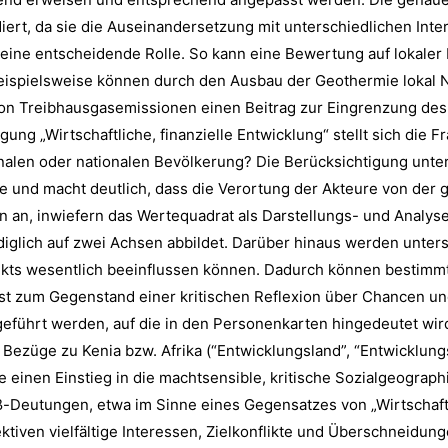
diert, da sie die Auseinandersetzung mit unterschiedlichen Int
ine entscheidende Rolle. So kann eine Bewertung auf lokaler 
. Beispielsweise können durch den Ausbau der Geothermie lokal
on Treibhausgasemissionen einen Beitrag zur Eingrenzung des K
g „Wirtschaftliche, finanzielle Entwicklung“ stellt sich die Fr
en oder nationalen Bevölkerung? Die Berücksichtigung unters
 und macht deutlich, dass die Verortung der Akteure von der
n an, inwiefern das Wertequadrat als Darstellungs- und Analyse
diglich auf zwei Achsen abbildet. Darüber hinaus werden unter
flikts wesentlich beeinflussen können. Dadurch können best
lbst zum Gegenstand einer kritischen Reflexion über Chancen
 geführt werden, auf die in den Personenkarten hingedeutet wi
Bezüge zu Kenia bzw. Afrika (“Entwicklungsland”, “Entwicklun
inen Einstieg in die machtsensible, kritische Sozialgeographi
ß-Deutungen, etwa im Sinne eines Gegensatzes von „Wirtschaf
tiven vielfältige Interessen, Zielkonflikte und Überschneidun