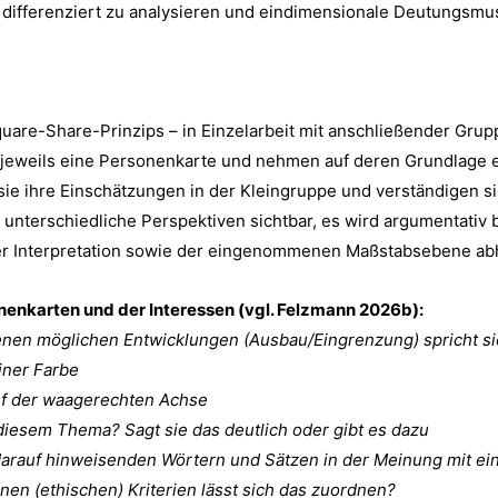
 differenziert zu analysieren und eindimensionale Deutungsmus
quare-Share-Prinzips – in Einzelarbeit mit anschließender Grup
uS jeweils eine Personenkarte und nehmen auf deren Grundlage 
sie ihre Einschätzungen in der Kleingruppe und verständigen 
rschiedliche Perspektiven sichtbar, es wird argumentativ begr
 der Interpretation sowie der eingenommenen Maßstabsebene a
onenkarten und der Interessen (vgl. Felzmann 2026b):
nen möglichen Entwicklungen (Ausbau/Eingrenzung) spricht sic
iner Farbe
auf der waagerechten Achse
 diesem Thema? Sagt sie das deutlich oder gibt es dazu
darauf hinweisenden Wörtern und Sätzen in der Meinung mit ei
en (ethischen) Kriterien lässt sich das zuordnen?