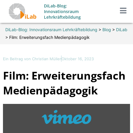
Zum
DiLab-Blog:
Inhalt
Innovationsraum
Lehrkräftebildung
springen
DiLab-Blog: Innovationsraum Lehrkräftebildung
>
Blog
>
DiLab
>
Film: Erweiterungsfach Medienpädagogik
Ein Beitrag von
Christian Müller
Oktober 16, 2023
Film: Erweiterungsfach
Medienpädagogik
„ERWEITERUNGSFACH
MEDIENPÄDAGOGIK
(LEHRAMT
UNIVERSITÄT
PASSAU)“
VON
VIMEO
ANZEIGEN