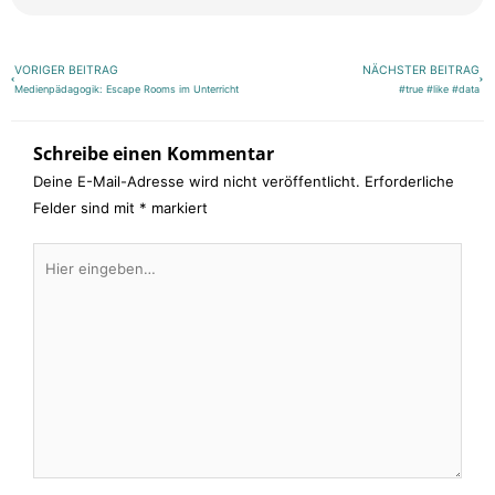
Zurück
Näch
VORIGER BEITRAG
NÄCHSTER BEITRAG
Medienpädagogik: Escape Rooms im Unterricht
#true #like #data
Schreibe einen Kommentar
Deine E-Mail-Adresse wird nicht veröffentlicht.
Erforderliche
Felder sind mit
*
markiert
Hier
eingeben…