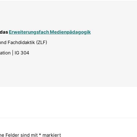
 das
Erweiterungsfach Medienpädagogik
nd Fachdidaktik (ZLF)
ation | IG 304
he Felder sind mit
*
markiert