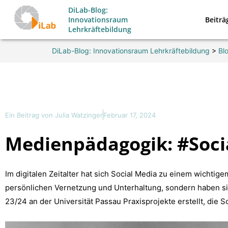
Zum
DiLab-Blog:
Beiträ
Innovationsraum
Inhalt
Lehrkräftebildung
springen
DiLab-Blog: Innovationsraum Lehrkräftebildung
>
Bl
Ein Beitrag von
Julia Watzinger
Februar 17, 2024
Medienpädagogik: #Soci
Im digitalen Zeitalter hat sich Social Media zu einem wichtige
persönlichen Vernetzung und Unterhaltung, sondern haben si
23/24 an der Universität Passau Praxisprojekte erstellt, die