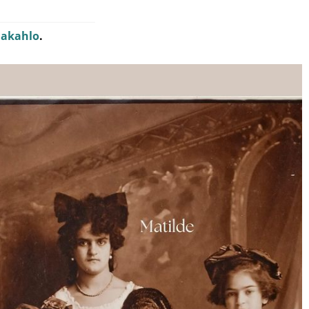
dakahlo
.