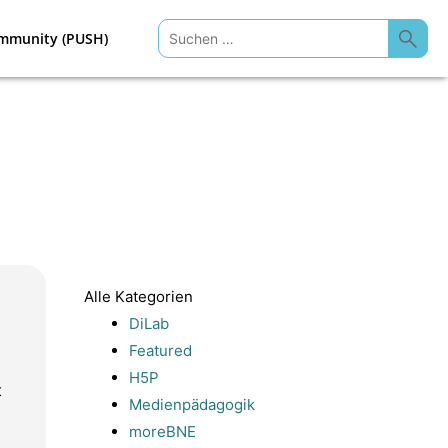
Suchen
mmunity (PUSH)
nach:
Alle Kategorien
DiLab
Featured
H5P
t
Medienpädagogik
moreBNE