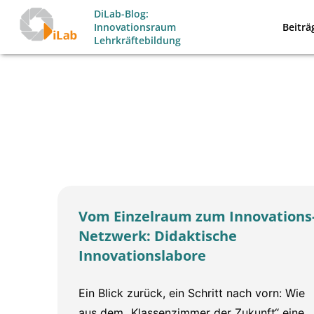
Zum
DiLab-Blog:
Beiträ
Innovationsraum
Inhalt
Lehrkräftebildung
springen
Vom Einzelraum zum Innovations
Netzwerk: Didaktische
Innovationslabore
Ein Blick zurück, ein Schritt nach vorn: Wie
aus dem „Klassenzimmer der Zukunft“ eine