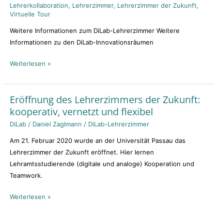
Universität
Lehrerkollaboration
,
Lehrerzimmer
,
Lehrerzimmer der Zukunft
,
Passau
Virtuelle Tour
Weitere Informationen zum DiLab-Lehrerzimmer Weitere
Informationen zu den DiLab-Innovationsräumen
Weiterlesen »
Eröffnung des Lehrerzimmers der Zukunft:
Eröffnung
kooperativ, vernetzt und flexibel
des
Lehrerzimmers
DiLab
/
Daniel Zaglmann
/
DiLab-Lehrerzimmer
der
Am 21. Februar 2020 wurde an der Universität Passau das
Zukunft:
Lehrerzimmer der Zukunft eröffnet. Hier lernen
kooperativ,
Lehramtsstudierende (digitale und analoge) Kooperation und
vernetzt
Teamwork.
und
flexibel
Weiterlesen »