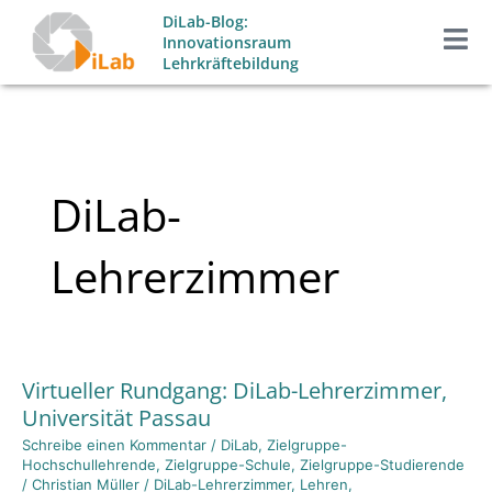
Zum
DiLab-Blog:
Inhalt
Innovationsraum
Lehrkräftebildung
springen
DiLab-
Lehrerzimmer
Virtueller Rundgang: DiLab-Lehrerzimmer,
Virtueller
Universität Passau
Rundgang:
DiLab-
Schreibe einen Kommentar
/
DiLab
,
Zielgruppe-
Hochschullehrende
,
Zielgruppe-Schule
,
Zielgruppe-Studierende
Lehrerzimmer,
/
Christian Müller
/
DiLab-Lehrerzimmer
,
Lehren
,