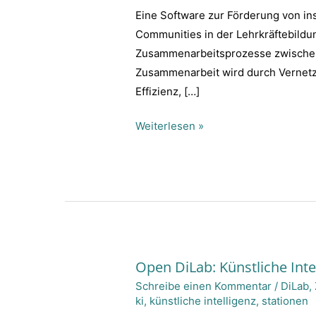
Schule
Eine Software zur Förderung von i
Hub
Communities in der Lehrkräftebildu
Zusammenarbeitsprozesse zwischen M
Zusammenarbeit wird durch Vernetz
Effizienz, […]
Weiterlesen »
Open DiLab: Künstliche Intel
Open
Schreibe einen Kommentar
/
DiLab
,
DiLab:
ki
,
künstliche intelligenz
,
stationen
Künstliche