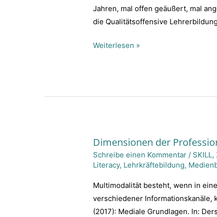
begrenzten
Jahren, mal offen geäußert, mal ange
Drittmittelprojekten?
die Qualitätsoffensive Lehrerbildung
Weiterlesen »
Dimensionen der Professio
Dimensionen
Schreibe einen Kommentar
/
SKILL
,
der
Literacy
,
Lehrkräftebildung
,
Medienb
Professionalisierung
im
Multimodalität besteht, wenn in ei
Umgang
verschiedener Informationskanäle,
mit
(2017): Mediale Grundlagen. In: Der