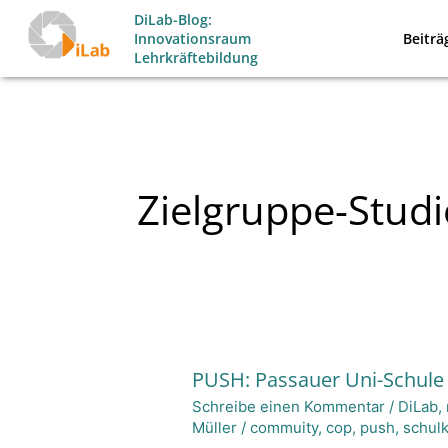
Zum
DiLab-Blog:
Beiträ
Innovationsraum
Inhalt
Lehrkräftebildung
springen
Zielgruppe-Stud
PUSH: Passauer Uni-Schule
PUSH:
Schreibe einen Kommentar
/
DiLab
,
Passauer
Müller
/
commuity
,
cop
,
push
,
schul
Uni-