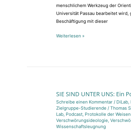
erzählen”
menschlichem Werkzeug der Orientie
zum
Universität Passau bearbeitet wird
IML
Beschäftigung mit dieser
Think
Tank
Weiterlesen »
2022
SIE SIND UNTER UNS: Ein P
SIE
Schreibe einen Kommentar
/
DiLab
,
SIND
Zielgruppe-Studierende
/
Thomas S
UNTER
Lab
,
Podcast
,
Protokolle der Weisen
UNS:
Verschwörungsideologie
,
Verschwö
Ein
Wissenschaftsleugnung