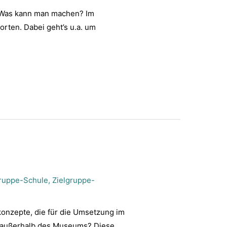
 Was kann man machen? Im
rten. Dabei geht’s u.a. um
gruppe-Schule
,
Zielgruppe-
onzepte, die für die Umsetzung im
 außerhalb des Museums? Diese