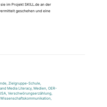
ie im Projekt SKILL.de an der
vermittelt geschehen und eine
ende
,
Zielgruppe-Schule
,
 and Media Literacy
,
Medien
,
OER-
USA
,
Verschwörungserzählung
,
,
Wissenschaftskommunikation
,