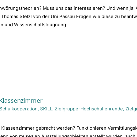
wörungstheorien? Muss uns das interessieren? Und wenn ja:
 Thomas Stelzl von der Uni Passau Fragen wie diese zu beantwo
on und Wissenschaftsleugnung.
 Klassenzimmer
Schulkooperation
,
SKILL
,
Zielgruppe-Hochschullehrende
,
Ziel
s Klassenzimmer gebracht werden? Funktionieren Vermittlungsk
nd von musealen Ausstellungsobjekten erstellt wurden, auch