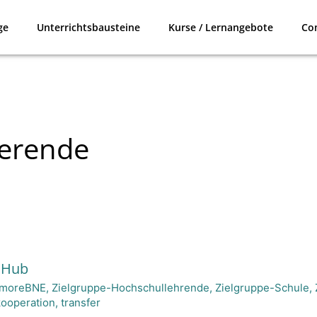
ge
Unterrichtsbausteine
Kurse / Lernangebote
Co
ierende
 Hub
moreBNE
,
Zielgruppe-Hochschullehrende
,
Zielgruppe-Schule
,
kooperation
,
transfer