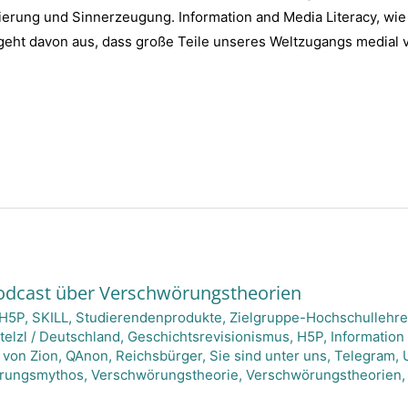
rung und Sinnerzeugung. Information and Media Literacy, wie s
, geht davon aus, dass große Teile unseres Weltzugangs medial 
odcast über Verschwörungstheorien
H5P
,
SKILL
,
Studierendenprodukte
,
Zielgruppe-Hochschullehr
telzl
/
Deutschland
,
Geschichtsrevisionismus
,
H5P
,
Information
 von Zion
,
QAnon
,
Reichsbürger
,
Sie sind unter uns
,
Telegram
,
rungsmythos
,
Verschwörungstheorie
,
Verschwörungstheorien