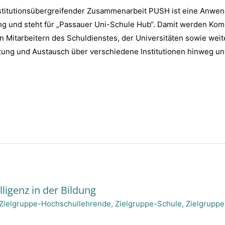
nstitutionsübergreifender Zusammenarbeit PUSH ist eine Anwe
ng und steht für „Passauer Uni-Schule Hub“. Damit werden Ko
itarbeitern des Schuldienstes, der Universitäten sowie weite
ung und Austausch über verschiedene Institutionen hinweg unt
ligenz in der Bildung
Zielgruppe-Hochschullehrende
,
Zielgruppe-Schule
,
Zielgrupp