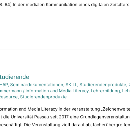
S. 64) In der medialen Kommunikation eines digitalen Zeitalters
Studierende
H5P
,
Seminardokumentationen
,
SKILL
,
Studierendenprodukte
,
immermann
/
Information and Media Literacy
,
Lehrerbildung
,
Leh
Resource
,
Studierendenprodukte
nformation and Media Literacy in der veranstaltung „Zeichenwelt
et die Universität Passau seit 2017 eine Grundlagenveranstaltun
schäftigt. Die Veranstaltung zielt darauf ab, fächerübergreif