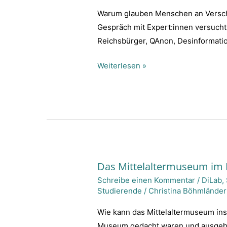
Podcast
Warum glauben Menschen an Versch
über
Gespräch mit Expert:innen versucht
Verschwörungstheorien
Reichsbürger, QAnon, Desinformati
Weiterlesen »
Das Mittelaltermuseum im
Das
Schreibe einen Kommentar
/
DiLab
,
Mittelaltermuseum
Studierende
/
Christina Böhmländer
im
Klassenzimmer
Wie kann das Mittelaltermuseum in
Museum gedacht waren und ausgehe