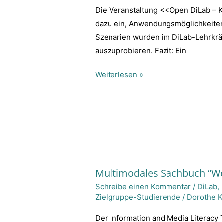
Intelligenz
Die Veranstaltung <<Open DiLab – K
in
dazu ein, Anwendungsmöglichkeiten 
der
Szenarien wurden im DiLab-Lehrkräf
Bildung
auszuprobieren. Fazit: Ein
Weiterlesen »
Multimodales Sachbuch “Wel
Multimodales
Schreibe einen Kommentar
/
DiLab
,
Sachbuch
Zielgruppe-Studierende
/
Dorothe 
“Welt
erklären/Welt
Der Information and Media Literacy