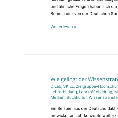
und ähnliche Fragen haben sich die
Böhmländer von der Deutschen Spra
Weiterlesen »
Wie gelingt der Wissenstran
Wie
DiLab
,
SKILL
,
Zielgruppe-Hochschul
gelingt
Lehrerbildung
,
Lehrkräftebildung
,
Me
der
Medien; Buchkultur
,
Wissenstransfe
Wissenstransfer
aus
Ein Beispiel aus der Deutschdidaktik
zeitlich
entwickelten Lehrkonzepte weiterzuf