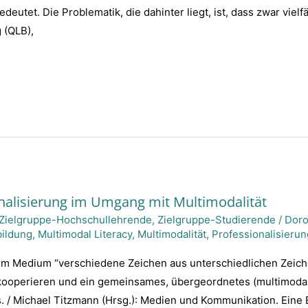
deutet. Die Problematik, die dahinter liegt, ist, dass zwar vie
 (QLB),
nalisierung im Umgang mit Multimodalität
Zielgruppe-Hochschullehrende
,
Zielgruppe-Studierende
/
Dor
ildung
,
Multimodal Literacy
,
Multimodalität
,
Professionalisierun
nem Medium “verschiedene Zeichen aus unterschiedlichen Zeich
 kooperieren und ein gemeinsames, übergeordnetes (multimodal
s. / Michael Titzmann (Hrsg.): Medien und Kommunikation. Eine