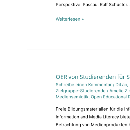
Multimodalität
Perspektive. Passau: Ralf Schuster. 
Weiterlesen »
OER von Studierenden für 
OER
Schreibe einen Kommentar
/
DiLab
,
von
Zielgruppe-Studierende
/
Amelie Z
Studierenden
Mediensemiotik
,
Open Educational 
für
Studierende
Freie Bildungsmaterialien für die I
Information and Media Literacy biet
Betrachtung von Medienprodukten be