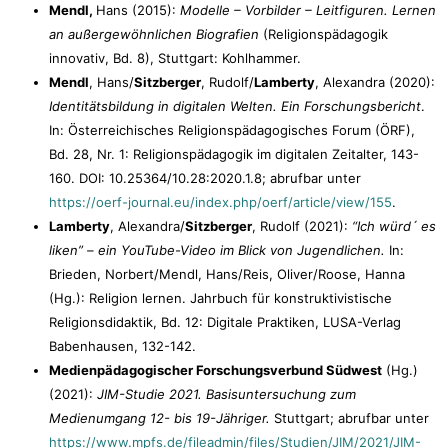
Mendl,
Hans (2015):
Modelle – Vorbilder – Leitfiguren. Lernen
an außergewöhnlichen Biografien
(Religionspädagogik
innovativ, Bd. 8), Stuttgart: Kohlhammer.
Mendl
, Hans/
Sitzberger
, Rudolf/
Lamberty
, Alexandra (2020):
Identitätsbildung in digitalen Welten. Ein Forschungsbericht
.
In: Österreichisches Religionspädagogisches Forum (ÖRF),
Bd. 28, Nr. 1: Religionspädagogik im digitalen Zeitalter, 143-
160. DOI: 10.25364/10.28:2020.1.8; abrufbar unter
https://oerf-journal.eu/index.php/oerf/article/view/155
.
Lamberty
, Alexandra/
Sitzberger
, Rudolf (2021):
“Ich würd´ es
liken” – ein YouTube-Video im Blick von Jugendlichen.
In:
Brieden, Norbert/Mendl, Hans/Reis, Oliver/Roose, Hanna
(Hg.): Religion lernen. Jahrbuch für konstruktivistische
Religionsdidaktik, Bd. 12: Digitale Praktiken, LUSA-Verlag
Babenhausen, 132-142.
Medienpädagogischer Forschungsverbund Südwest
(Hg.)
(2021):
JIM-Studie 2021. Basisuntersuchung zum
Medienumgang 12- bis 19-Jähriger.
Stuttgart; abrufbar unter
https://www.mpfs.de/fileadmin/files/Studien/JIM/2021/JIM-