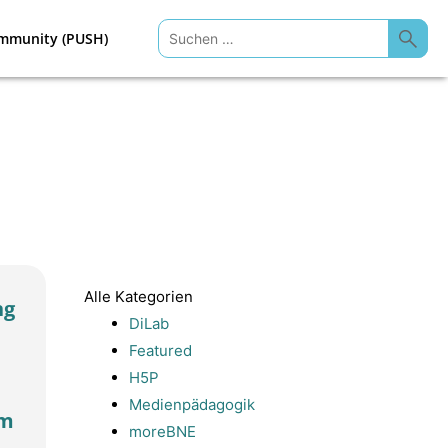
Suchen
mmunity (PUSH)
nach:
Alle Kategorien
ng
DiLab
Featured
H5P
Medienpädagogik
im
moreBNE