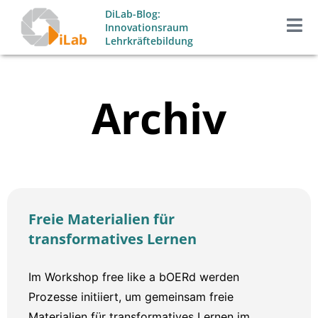
Zum
DiLab-Blog:
Inhalt
Innovationsraum
Lehrkräftebildung
springen
Archiv
Freie Materialien für
transformatives Lernen
Im Workshop free like a bOERd werden
Prozesse initiiert, um gemeinsam freie
Materialien für transformatives Lernen im