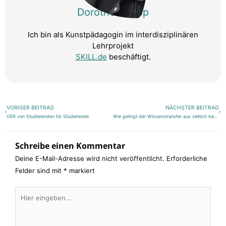
Dorothe Knapp
Ich bin als Kunstpädagogin im interdisziplinären
Lehrprojekt
SKILL.de
beschäftigt.
Zurück
Näch
VORIGER BEITRAG
NÄCHSTER BEITRAG
OER von Studierenden für Studierende
Wie gelingt der Wissenstransfer aus zeitlich begrenzten Drittmittelprojekten?
Schreibe einen Kommentar
Deine E-Mail-Adresse wird nicht veröffentlicht.
Erforderliche
Felder sind mit
*
markiert
Hier
eingeben…