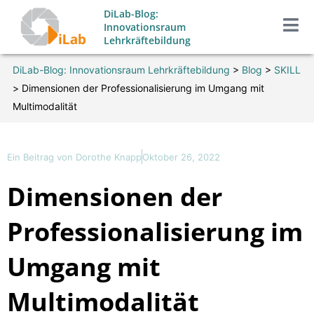
Zum
DiLab-Blog:
Inhalt
Innovationsraum
Lehrkräftebildung
springen
DiLab-Blog: Innovationsraum Lehrkräftebildung
>
Blog
>
SKILL
>
Dimensionen der Professionalisierung im Umgang mit
Multimodalität
Ein Beitrag von
Dorothe Knapp
Oktober 26, 2022
Dimensionen der
Professionalisierung im
Umgang mit
Multimodalität