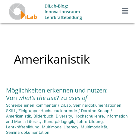
Zum
DiLab-Blog:
Inhalt
Innovationsraum
Lehrkräftebildung
springen
Amerikanistik
Möglichkeiten erkennen und nutzen:
Möglichkeiten
Von
what’s the use
? zu
uses of
erkennen
und
Schreibe einen Kommentar
/
DiLab
,
Seminardokumentationen
,
SKILL
,
Zielgruppe-Hochschullehrende
/
Dorothe Knapp
/
nutzen:
Amerikanistik
,
Bilderbuch
,
Diversity
,
Hochschullehre
,
Information
Von
what’s
and Media Literacy
,
Kunstpädagogik
,
Lehrerbildung
,
the
Lehrkräftebildung
,
Multimodal Literacy
,
Multimodalität
,
Seminardokumentation
use
? zu
uses