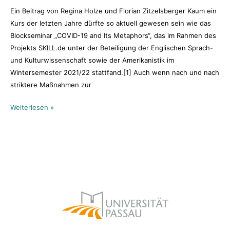
das
Ein Beitrag von Regina Holze und Florian Zitzelsberger Kaum ein
Seminar
Kurs der letzten Jahre dürfte so aktuell gewesen sein wie das
“COVID-
Blockseminar „COVID-19 and Its Metaphors“, das im Rahmen des
19
Projekts SKILL.de unter der Beteiligung der Englischen Sprach-
and
und Kulturwissenschaft sowie der Amerikanistik im
Its
Wintersemester 2021/22 stattfand.[1] Auch wenn nach und nach
Metaphors”
striktere Maßnahmen zur
Weiterlesen »