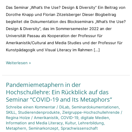
of
Das Seminar „What’s the Use? Design & Diversity“ Ein Beitrag von
Dorothe Knapp und Florian Zitzelsberger Dieser Blogbeitrag
begleitet die Dokumentation des Blockseminars „What’s the Use?
Design & Diversity“, das im Sommersemester 2022 an der
Universität Passau als Kooperation der Professur für
Amerikanistik/Cultural and Media Studies und der Professur für
Kunstpädagogik und Visual Literacy im Rahmen […]
Weiterlesen »
Pandemiemetaphern in der
Pandemiemetaphern
Hochschullehre: Ein Rückblick auf das
in
Seminar “COVID-19 and Its Metaphors”
der
Hochschullehre:
Schreibe einen Kommentar
/
DiLab
,
Seminardokumentationen
,
SKILL
,
Studierendenprodukte
,
Zielgruppe-Hochschullehrende
/
Ein
Regina Holze
/
Amerikanistik
,
COVID-19
,
digitale Medien
,
Rückblick
Information and Media Literacy
,
Kultur
,
Lehrerbildung
,
auf
Metaphern
,
Seminarkonzept
,
Sprachwissenschaft