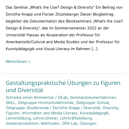
of
Das Seminar „What’s the Use? Design & Diversity“ Ein Beitrag von
Dorothe Knapp und Florian Zitzelsberger Dieser Blogbeitrag
begleitet die Dokumentation des Blockseminars „What’s the Use?
Design & Diversity“, das im Sommersemester 2022 an der
Universität Passau als Kooperation der Professur für
Amerikanistik/Cultural and Media Studies und der Professur für
Kunstpädagogik und Visual Literacy im Rahmen […]
Weiterlesen »
Gestaltungspraktische Übungen zu Figuren
Gestaltungspraktische
und Diversität
Übungen
zu
Schreibe einen Kommentar
/
DiLab
,
Seminardokumentationen
,
SKILL
,
Zielgruppe-Hochschullehrende
,
Zielgruppe-Schule
,
Figuren
Zielgruppe-Studierende
/
Dorothe Knapp
/
Diversität
,
Diversity
,
und
Figuren
,
Information and Media Literacy
,
Kunstpädagogik
,
Diversität
Lehrerbildung
,
Lehrerzimmer
,
Lehrkräftebildung
,
medienproduktion
,
Methoden
,
OER-Lab
,
Übungen