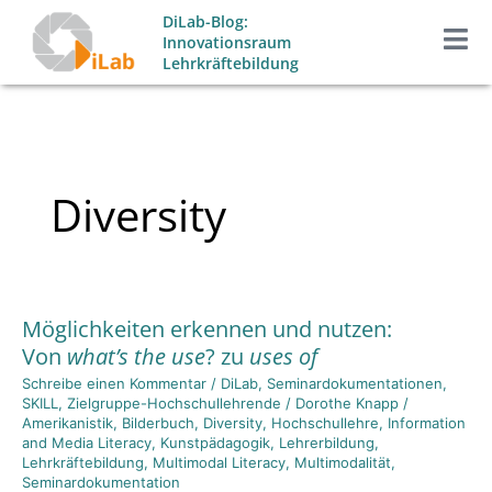
Zum
DiLab-Blog:
Inhalt
Innovationsraum
Lehrkräftebildung
springen
Diversity
Möglichkeiten erkennen und nutzen:
Möglichkeiten
Von
what’s the use
? zu
uses of
erkennen
und
Schreibe einen Kommentar
/
DiLab
,
Seminardokumentationen
,
SKILL
,
Zielgruppe-Hochschullehrende
/
Dorothe Knapp
/
nutzen:
Amerikanistik
,
Bilderbuch
,
Diversity
,
Hochschullehre
,
Information
Von
what’s
and Media Literacy
,
Kunstpädagogik
,
Lehrerbildung
,
the
Lehrkräftebildung
,
Multimodal Literacy
,
Multimodalität
,
Seminardokumentation
use
? zu
uses