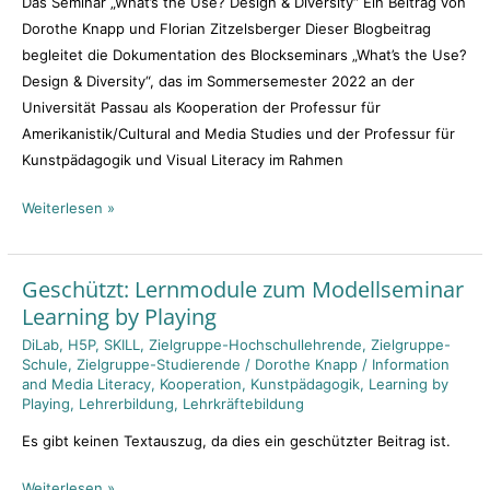
Das Seminar „What’s the Use? Design & Diversity“ Ein Beitrag von
Dorothe Knapp und Florian Zitzelsberger Dieser Blogbeitrag
begleitet die Dokumentation des Blockseminars „What’s the Use?
Design & Diversity“, das im Sommersemester 2022 an der
Universität Passau als Kooperation der Professur für
Amerikanistik/Cultural and Media Studies und der Professur für
Kunstpädagogik und Visual Literacy im Rahmen
Weiterlesen »
Geschützt: Lernmodule zum Modellseminar
Geschützt:
Learning by Playing
Lernmodule
zum
DiLab
,
H5P
,
SKILL
,
Zielgruppe-Hochschullehrende
,
Zielgruppe-
Schule
,
Zielgruppe-Studierende
/
Dorothe Knapp
/
Information
Modellseminar
and Media Literacy
,
Kooperation
,
Kunstpädagogik
,
Learning by
Learning
Playing
,
Lehrerbildung
,
Lehrkräftebildung
by
Es gibt keinen Textauszug, da dies ein geschützter Beitrag ist.
Playing
Weiterlesen »