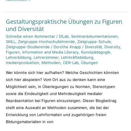
Gestaltungspraktische Übungen zu Figuren
Gestaltungspraktische
und Diversität
Übungen
zu
Schreibe einen Kommentar
/
DiLab
,
Seminardokumentationen
,
SKILL
,
Zielgruppe-Hochschullehrende
,
Zielgruppe-Schule
,
Figuren
Zielgruppe-Studierende
/
Dorothe Knapp
/
Diversität
,
Diversity
,
und
Figuren
,
Information and Media Literacy
,
Kunstpädagogik
,
Diversität
Lehrerbildung
,
Lehrerzimmer
,
Lehrkräftebildung
,
medienproduktion
,
Methoden
,
OER-Lab
,
Übungen
Wer könnte sich hier aufhalten? Welche Geschichten könnten
sich hier abspielen? Vom Ort aus zu denken kann eine
Möglichkeit sein, in Überlegungen zu Normen, Stereotypen
sowie die Eindeutigkeit und Mehrdeutigkeit medialer
Repräsentation bei Figuren einzusteigen. Dieser Blogbeitrag
stellt eine Auswahl an Methoden zusammen, die bei der
Entwicklung von Lehrformaten und zugehörigen freien
Bildungsmaterialien in von