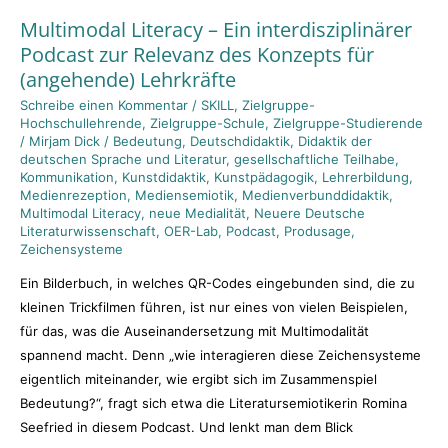
Multimodal Literacy – Ein interdisziplinärer
Multimodal
Podcast zur Relevanz des Konzepts für
Literacy
(angehende) Lehrkräfte
–
Ein
Schreibe einen Kommentar
/
SKILL
,
Zielgruppe-
Hochschullehrende
,
Zielgruppe-Schule
,
Zielgruppe-Studierende
interdisziplinärer
/
Mirjam Dick
/
Bedeutung
,
Deutschdidaktik
,
Didaktik der
Podcast
deutschen Sprache und Literatur
,
gesellschaftliche Teilhabe
,
zur
Kommunikation
,
Kunstdidaktik
,
Kunstpädagogik
,
Lehrerbildung
,
Medienrezeption
,
Mediensemiotik
,
Medienverbunddidaktik
,
Relevanz
Multimodal Literacy
,
neue Medialität
,
Neuere Deutsche
des
Literaturwissenschaft
,
OER-Lab
,
Podcast
,
Produsage
,
Konzepts
Zeichensysteme
für
Ein Bilderbuch, in welches QR-Codes eingebunden sind, die zu
(angehende)
kleinen Trickfilmen führen, ist nur eines von vielen Beispielen,
Lehrkräfte
für das, was die Auseinandersetzung mit Multimodalität
spannend macht. Denn „wie interagieren diese Zeichensysteme
eigentlich miteinander, wie ergibt sich im Zusammenspiel
Bedeutung?“, fragt sich etwa die Literatursemiotikerin Romina
Seefried in diesem Podcast. Und lenkt man dem Blick