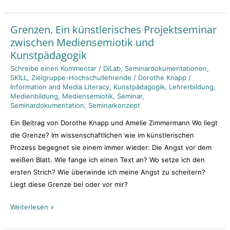
Grenzen. Ein künstlerisches Projektseminar
Grenzen.
zwischen Mediensemiotik und
Ein
Kunstpädagogik
künstlerisches
Projektseminar
Schreibe einen Kommentar
/
DiLab
,
Seminardokumentationen
,
SKILL
,
Zielgruppe-Hochschullehrende
/
Dorothe Knapp
/
zwischen
Information and Media Literacy
,
Kunstpädagogik
,
Lehrerbildung
,
Mediensemiotik
Medienbildung
,
Mediensemiotik
,
Seminar
,
und
Seminardokumentation
,
Seminarkonzept
Kunstpädagogik
Ein Beitrag von Dorothe Knapp und Amelie Zimmermann Wo liegt
die Grenze? Im wissenschaftlichen wie im künstlerischen
Prozess begegnet sie einem immer wieder: Die Angst vor dem
weißen Blatt. Wie fange ich einen Text an? Wo setze ich den
ersten Strich? Wie überwinde ich meine Angst zu scheitern?
Liegt diese Grenze bei oder vor mir?
Weiterlesen »